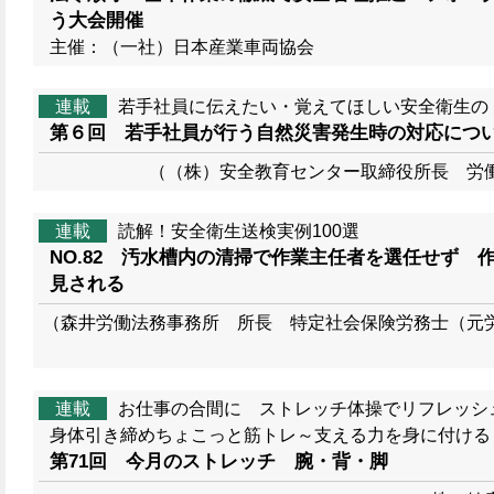
う大会開催
主催：（一社）日本産業車両協会
連載
若手社員に伝えたい・覚えてほしい安全衛生の
第６回 若手社員が行う自然災害発生時の対応につ
（（株）安全教育センター取締役所長 労
連載
読解！安全衛生送検実例100選
NO.82 汚水槽内の清掃で作業主任者を選任せず 
見される
（森井労働法務事務所 所長 特定社会保険労務士（元
連載
お仕事の合間に ストレッチ体操でリフレッシュ
身体引き締めちょこっと筋トレ～支える力を身に付ける
第71回 今月のストレッチ 腕・背・脚