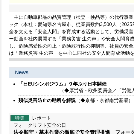
主に自動車部品の品質管理（検査・検品等）の代行事業
ック（本社：愛知県名古屋市、従業員数約3,500人（20
全を支える「安全人間」を育成する活動として、労働災害
ー動画を社内展開する「業務災害 生の声」や安全人間育
し、危険感受性の向上・危険敢行性の抑制等、社員の安
は「業務災害 生の声」を中心に同社の安全人間育成活動
News
「日EUシンポジウム」９年ぶり日本開催
（◆厚労省・欧州委員会／「労働
類似災害防止の勘所を解説
（◆京都・京都南労基署）
特集
レポート
フォークリフト安全の日
法令順守・基本作業の徹底で安全管理推進 フォー