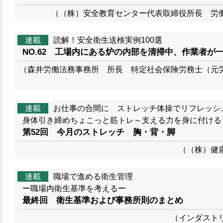
（（株）安全教育センター代表取締役所長 労
連載
読解！安全衛生送検実例100選
NO.62 工場内にある炉の内部を清掃中、作業者が
（森井労働法務事務所 所長 特定社会保険労務士（元
連載
お仕事の合間に ストレッチ体操でリフレッシュ
身体引き締めちょこっと筋トレ～支える力を身に付ける
第52回 今月のストレッチ 胸・背・脚
（（株）健康
連載
職場で進める衛生管理
ー職場内衛生基準を考えるー
最終回 衛生基準および事務所則のまとめ
（インダスト