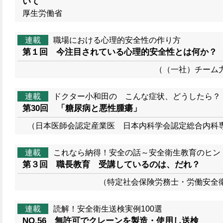
いて
厚生労働省
連載
職場における心理的安全性の作り方
第１回 今注目されている心理的安全性とは何か？
（（一社）チーム
連載
ドクター小和田の こんな症状、どうしたら？
第30回 「糖尿病と悪性腫瘍」
（日本医師会認定産業医 日本内科学会認定総合内科
連載
これなら納得！安全の話～安全衛生教育のヒン
第３回 職長教育 受講しているのは、だれ？
（特定社会保険労務士・労働安全
連載
読解！安全衛生送検実例100選
NO.56 無許可でクレーンを製造・使用し送検