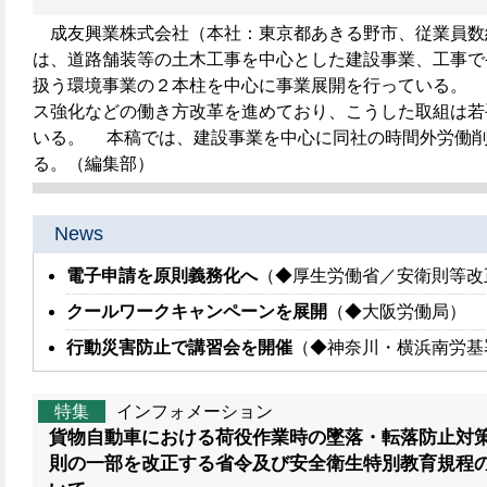
成友興業株式会社（本社：東京都あきる野市、従業員数約2
は、道路舗装等の土木工事を中心とした建設事業、工事で
扱う環境事業の２本柱を中心に事業展開を行っている。 
ス強化などの働き方改革を進めており、こうした取組は若
いる。 本稿では、建設事業を中心に同社の時間外労働
る。（編集部）
News
電子申請を原則義務化へ
（◆厚生労働省／安衛則等改
クールワークキャンペーンを展開
（◆大阪労働局）
行動災害防止で講習会を開催
（◆神奈川・横浜南労基
特集
インフォメーション
貨物自動車における荷役作業時の墜落・転落防止対
則の一部を改正する省令及び安全衛生特別教育規程