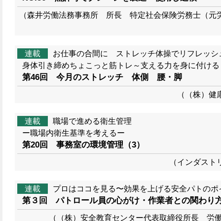
（森井労働法務事務所 所長 特定社会保険労務士（元
連載
お仕事の合間に ストレッチ体操でリフレッシュ
身体引き締めちょこっと筋トレ～支える力を身に付ける
第46回 今月のストレッチ 体側 腰・脚
（（株）健康
連載
職場で進める衛生管理
ー職場内衛生基準を考えるー
第20回 事務室の環境管理（3）
（インダスト
連載
プロはココを見る〜効果を上げる安全パトのポ
第３回 パトロール員の心がけ・作業者との関わり
（（株）安全教育センター代表取締役所長 労