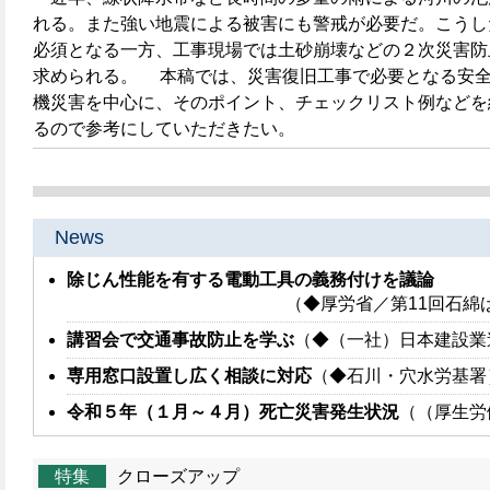
れる。また強い地震による被害にも警戒が必要だ。こうし
必須となる一方、工事現場では土砂崩壊などの２次災害防
求められる。 本稿では、災害復旧工事で必要となる安
機災害を中心に、そのポイント、チェックリスト例などを
るので参考にしていただきたい。
News
除じん性能を有する電動工具の義務付けを議論
（◆厚労省／第11回石綿
講習会で交通事故防止を学ぶ
（◆（一社）日本建設業
専用窓口設置し広く相談に対応
（◆石川・穴水労基署
令和５年（１月～４月）死亡災害発生状況
（（厚生労
特集
クローズアップ