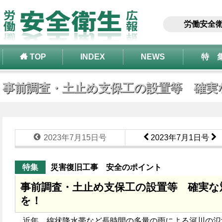
労働安全
TOP
INDEX
NEWS
特 
事前調査・土止め支保工の設置等 確実な
2023年7月15日号
2023年7月1日号
特集
災害復旧工事 安全のポイント
事前調査・土止め支保工の設置等 確実な
を！
近年、線状降水帯など長時間の多量の雨による河川の氾