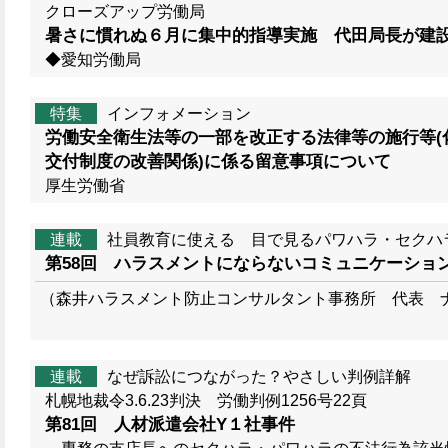
クローズアップ労働局
暑さに慣れぬ６月に集中的指導実施 代田局長が建
◆愛知労働局
特集
インフォメーション
労働安全衛生法等の一部を改正する法律等の施行等(
交付制度の改善関係)に係る留意事項について
厚生労働省
連載
社員教育に使える 目で見るパワハラ・セクハ
第58回 ハラスメントにならないコミュニケーショ
（森井ハラスメント防止コンサルタント事務所 代表 ナ
連載
なぜ訴訟につながった？やさしい判例詳解
札幌地裁令3.6.23判決 労働判例1256号22頁
第81回 人材派遣会社Y１社事件