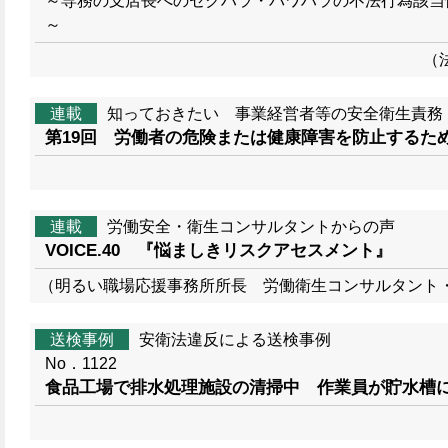
～専務の支店長へのセクハラ・パワハラの不法行為該当
～
（
連載
知っておきたい 事業経営者等の安全衛生責務
第19回 労働者の危険または健康障害を防止するため
連載
労働安全・衛生コンサルタントからの声
VOICE.40 『悩ましきリスクアセスメント』
（明るい職場応援事務所所長 労働衛生コンサルタント
送検事例
安衛法違反による送検事例
No．1122
食品工場で排水処理施設の清掃中 作業員が貯水槽