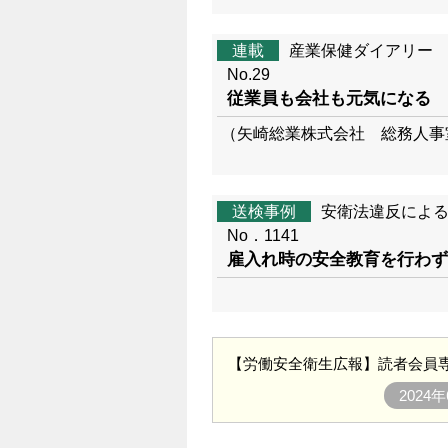
連載
産業保健ダイアリー
No.29
従業員も会社も元気になる 
（矢崎総業株式会社 総務人
送検事例
安衛法違反によ
No．1141
雇入れ時の安全教育を行わず
【労働安全衛生広報】読者会員専
202