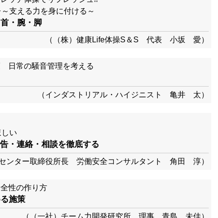
レ～支える力を身に付ける～
 首・腕・脚
（（株）健康Life体操S＆S 代表 小坂 愛）
策 日常の騒音管理を考える
（インダストリアル・ハイジニスト 亀井 太）
と
ほしい
告・連絡・相談を徹底する
センター取締役所長 労働安全コンサルタント 角田 淳）
安全性の作り方
める施策
（（一社）チーム力開発研究所 理事 青島 未佳）