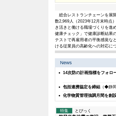
総合レストランチェーンを展開
数2,969人（2023年12月末
き活きと働ける職場づくりを進
健康チェック」で健康診断結果
テストで再雇用者の平衡感覚な
ける従業員の高齢化への対応に
News
14次防の計画指標をフォロ
包括連携協定を締結
（◆静
化学物質管理強調月間を創
特集
とぴっく