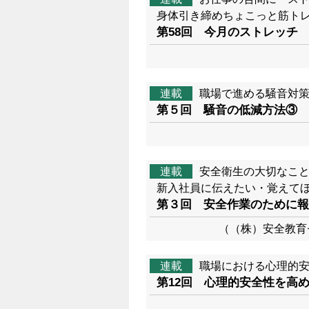
身体引き締めちょこっと筋ト
第58回 今月のストレッチ
連載
職場で進める騒音対
第５回 騒音の低減方法③
連載
安全衛生の大切なこ
新入社員に伝えたい・覚えて
第３回 安全作業のために報
（（株）安全教育
連載
職場における心理的
第12回 心理的安全性を高