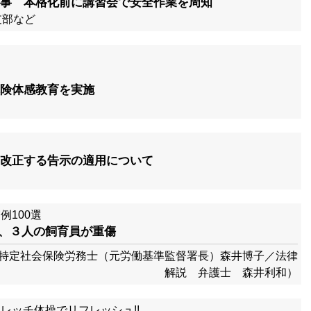
事 本格化前に講習会で安全作業を周知
支部など
険体感教育を実施
改正する告示の適用について
例100選
れ、３人の飼育員が重傷
特定社会保険労務士（元労働基準監督署長）森井博子／法律
解説 弁護士 森井利和）
レッチ体操でリフレッシュ!!