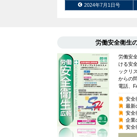
2024年7月1日号
労働安全衛生
労働安
ける安
ックリ
からの
電話、F
安全
最新
安全
企業
安全