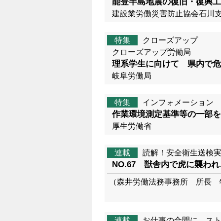
能登半島地震の復旧・復興工
建設業労働災害防止協会石川
特集
クローズアップ
クローズアップ労働局
理系学生に向けて 県内で危
岐阜労働局
特集
インフォメーション
作業環境測定基準等の一部を
厚生労働省
連載
読解！安全衛生送検実
NO.67 獣舎内で虎に襲わ
（森井労働法務事務所 所長 
連載
お仕事の合間に スト