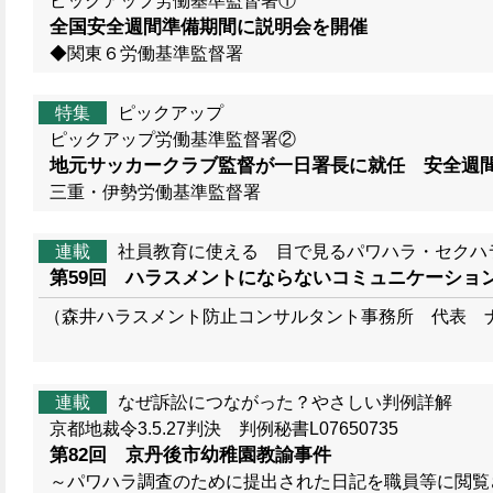
ピックアップ労働基準監督署①
全国安全週間準備期間に説明会を開催
◆関東６労働基準監督署
特集
ピックアップ
ピックアップ労働基準監督署②
地元サッカークラブ監督が一日署長に就任 安全週
三重・伊勢労働基準監督署
連載
社員教育に使える 目で見るパワハラ・セクハ
第59回 ハラスメントにならないコミュニケーショ
（森井ハラスメント防止コンサルタント事務所 代表 ナ
連載
なぜ訴訟につながった？やさしい判例詳解
京都地裁令3.5.27判決 判例秘書L07650735
第82回 京丹後市幼稚園教諭事件
～パワハラ調査のために提出された日記を職員等に閲覧