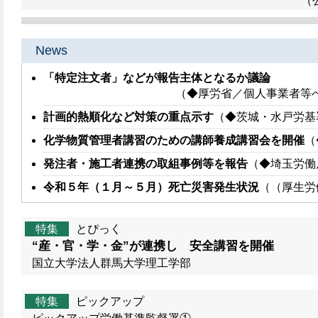
（
News
「特定注文者」などが報告主体となるか議論
（◆厚労省／個人事業者等
計画的熱順化など対策の重点示す
（◆茨城・水戸労基
化学物質管理者講習のための講師養成講習会を開催
（
発注者・施工者連携の取組事例等を報告
（◆埼玉労働
令和５年（１月～５月）死亡災害発生状況
（（厚生労
特集
とぴっく
“産・官・学・金”が連携し 安全講習を開催
国立大学法人群馬大学理工学部
特集
ピックアップ